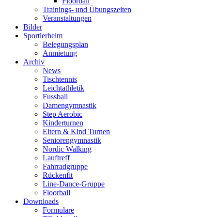
Floorball
Trainings- und Übungszeiten
Veranstaltungen
Bilder
Sportlerheim
Belegungsplan
Anmietung
Archiv
News
Tischtennis
Leichtathletik
Fussball
Damengymnastik
Step Aerobic
Kinderturnen
Eltern & Kind Turnen
Seniorengymnastik
Nordic Walking
Lauftreff
Fahrradgruppe
Rückenfit
Line-Dance-Gruppe
Floorball
Downloads
Formulare