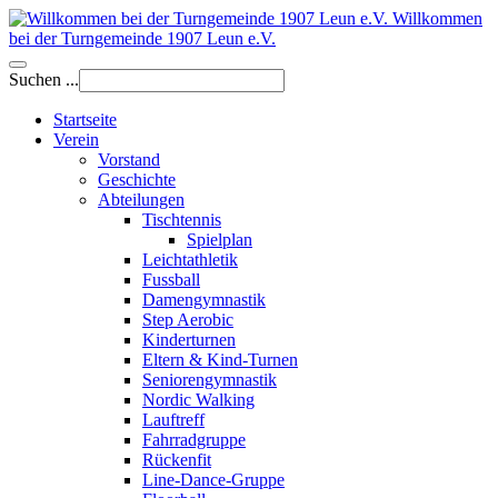
Willkommen
bei der Turngemeinde 1907 Leun e.V.
Suchen ...
Startseite
Verein
Vorstand
Geschichte
Abteilungen
Tischtennis
Spielplan
Leichtathletik
Fussball
Damengymnastik
Step Aerobic
Kinderturnen
Eltern & Kind-Turnen
Seniorengymnastik
Nordic Walking
Lauftreff
Fahrradgruppe
Rückenfit
Line-Dance-Gruppe