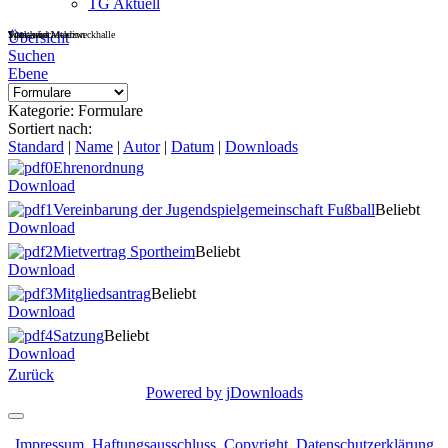
TG Aktuell
Sportheim
Turn- und Mehrzweckhalle
Wackenbachstadion
Übersicht
Suchen
Ebene
Kategorie: Formulare
Sortiert nach:
Standard
|
Name
|
Autor
|
Datum
|
Downloads
Ehrenordnung
Download
Vereinbarung der Jugendspielgemeinschaft Fußball
Beliebt
Download
Mietvertrag Sportheim
Beliebt
Download
Mitgliedsantrag
Beliebt
Download
Satzung
Beliebt
Download
Zurück
Powered by jDownloads
Impressum
,
Haftungsausschluss
,
Copyright
,
Datenschutzerklärung