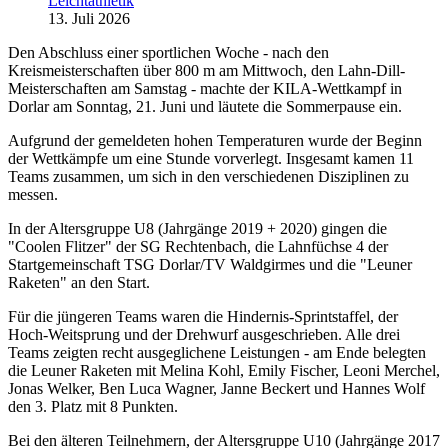
Leichtathletik
13. Juli 2026
Den Abschluss einer sportlichen Woche - nach den
Kreismeisterschaften über 800 m am Mittwoch, den Lahn-Dill-
Meisterschaften am Samstag - machte der KILA-Wettkampf in
Dorlar am Sonntag, 21. Juni und läutete die Sommerpause ein.
Aufgrund der gemeldeten hohen Temperaturen wurde der Beginn
der Wettkämpfe um eine Stunde vorverlegt. Insgesamt kamen 11
Teams zusammen, um sich in den verschiedenen Disziplinen zu
messen.
In der Altersgruppe U8 (Jahrgänge 2019 + 2020) gingen die
"Coolen Flitzer" der SG Rechtenbach, die Lahnfüchse 4 der
Startgemeinschaft TSG Dorlar/TV Waldgirmes und die "Leuner
Raketen" an den Start.
Für die jüngeren Teams waren die Hindernis-Sprintstaffel, der
Hoch-Weitsprung und der Drehwurf ausgeschrieben. Alle drei
Teams zeigten recht ausgeglichene Leistungen - am Ende belegten
die Leuner Raketen mit Melina Kohl, Emily Fischer, Leoni Merchel,
Jonas Welker, Ben Luca Wagner, Janne Beckert und Hannes Wolf
den 3. Platz mit 8 Punkten.
Bei den älteren Teilnehmern, der Altersgruppe U10 (Jahrgänge 2017