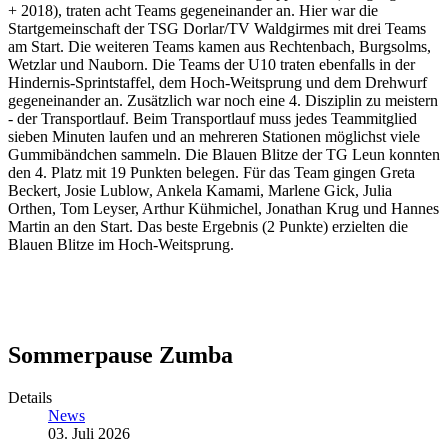
+ 2018), traten acht Teams gegeneinander an. Hier war die
Startgemeinschaft der TSG Dorlar/TV Waldgirmes mit drei Teams
am Start. Die weiteren Teams kamen aus Rechtenbach, Burgsolms,
Wetzlar und Nauborn. Die Teams der U10 traten ebenfalls in der
Hindernis-Sprintstaffel, dem Hoch-Weitsprung und dem Drehwurf
gegeneinander an. Zusätzlich war noch eine 4. Disziplin zu meistern
- der Transportlauf. Beim Transportlauf muss jedes Teammitglied
sieben Minuten laufen und an mehreren Stationen möglichst viele
Gummibändchen sammeln. Die Blauen Blitze der TG Leun konnten
den 4. Platz mit 19 Punkten belegen. Für das Team gingen Greta
Beckert, Josie Lublow, Ankela Kamami, Marlene Gick, Julia
Orthen, Tom Leyser, Arthur Kühmichel, Jonathan Krug und Hannes
Martin an den Start. Das beste Ergebnis (2 Punkte) erzielten die
Blauen Blitze im Hoch-Weitsprung.
Sommerpause Zumba
Details
News
03. Juli 2026