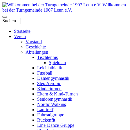
Willkommen
bei der Turngemeinde 1907 Leun e.V.
Suchen ...
Startseite
Verein
Vorstand
Geschichte
Abteilungen
Tischtennis
Spielplan
Leichtathletik
Fussball
Damengymnastik
Step Aerobic
Kinderturnen
Eltern & Kind-Turnen
Seniorengymnastik
Nordic Walking
Lauftreff
Fahrradgruppe
Rückenfit
Line-Dance-Gruppe