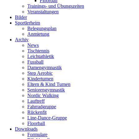
Floorball
Trainings- und Übungszeiten
Veranstaltungen
Bilder
Sportlerheim
Belegungsplan
Anmietung
Archiv
News
Tischtennis
Leichtathletik
Fussball
Damengymnastik
Step Aerobic
Kinderturnen
Eltern & Kind Turnen
Seniorengymnastik
Nordic Walking
Lauftreff
Fahrradgruppe
Rückenfit
Line-Dance-Gruppe
Floorball
Downloads
Formulare