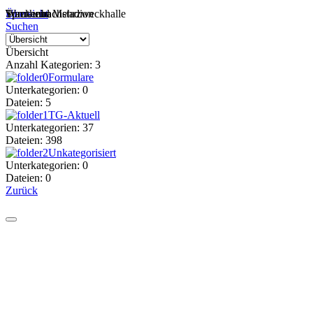
Sportheim
Turn- und Mehrzweckhalle
Wackenbachstadion
Übersicht
Suchen
Übersicht
Anzahl Kategorien: 3
Formulare
Unterkategorien: 0
Dateien: 5
TG-Aktuell
Unterkategorien: 37
Dateien: 398
Unkategorisiert
Unterkategorien: 0
Dateien: 0
Zurück