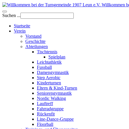
Willkommen be
Suchen ...
Startseite
Verein
Vorstand
Geschichte
Abteilungen
Tischtennis
Spielplan
Leichtathletik
Fussball
Damengymnastik
Step Aerobic
Kinderturnen
Eltern & Kind-Turnen
Seniorengymnastik
Nordic Walking
Lauftreff
Fahrradgruppe
Rückenfit
Line-Dance-Gruppe
Floorball