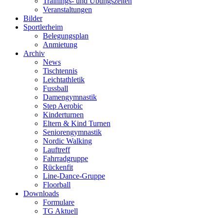
Trainings- und Übungszeiten
Veranstaltungen
Bilder
Sportlerheim
Belegungsplan
Anmietung
Archiv
News
Tischtennis
Leichtathletik
Fussball
Damengymnastik
Step Aerobic
Kinderturnen
Eltern & Kind Turnen
Seniorengymnastik
Nordic Walking
Lauftreff
Fahrradgruppe
Rückenfit
Line-Dance-Gruppe
Floorball
Downloads
Formulare
TG Aktuell