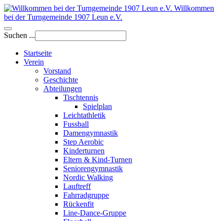
Willkommen
bei der Turngemeinde 1907 Leun e.V.
Suchen ...
Startseite
Verein
Vorstand
Geschichte
Abteilungen
Tischtennis
Spielplan
Leichtathletik
Fussball
Damengymnastik
Step Aerobic
Kinderturnen
Eltern & Kind-Turnen
Seniorengymnastik
Nordic Walking
Lauftreff
Fahrradgruppe
Rückenfit
Line-Dance-Gruppe