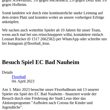
gegen Schweinfurt, 5:0 gegen Michelbach, 2:0 gegen Deuz und 3:0
gegen Hofheim.
Somit landeten wir durch eine kontinuierliche starke Leistung auf
dem ersten Platz und konnten weiter an unsere vorherigen Erfolge
anknüpfen.
Wir suchen auch weiterhin Spieler ab 10 Jahren für unser Team,
wenn auch mal bei uns reinschnuppern willst, kontaktiere einfach
Lennart Rücker (0 1517 2662582) per WhatsApp oder schreibe uns
bei Instagram @floorball_leun.
Besuch Spiel EC Bad Nauheim
Details
Floorball
04. April 2023
Am 3. März 2023 besuchte unser Floorballteam mit 13 unserer
Spieler ein Spiel des EC Bad Nauheim - finanziert wurde der
Besuch durch eine Förderung der Stadt Leun über das
Aktionsprogramm "Aufholen nach Corona für Kinder und
Jugendliche".