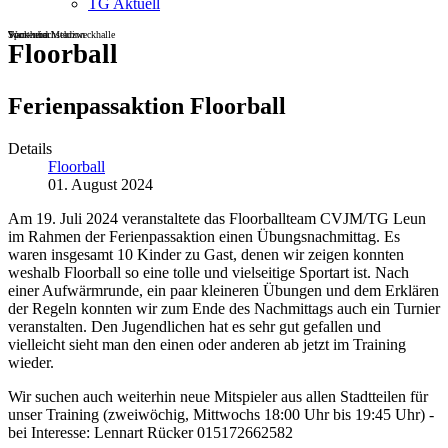
TG Aktuell
Sportheim
Turn- und Mehrzweckhalle
Wackenbachstadion
Floorball
Ferienpassaktion Floorball
Details
Floorball
01. August 2024
Am 19. Juli 2024 veranstaltete das Floorballteam CVJM/TG Leun
im Rahmen der Ferienpassaktion einen Übungsnachmittag. Es
waren insgesamt 10 Kinder zu Gast, denen wir zeigen konnten
weshalb Floorball so eine tolle und vielseitige Sportart ist. Nach
einer Aufwärmrunde, ein paar kleineren Übungen und dem Erklären
der Regeln konnten wir zum Ende des Nachmittags auch ein Turnier
veranstalten. Den Jugendlichen hat es sehr gut gefallen und
vielleicht sieht man den einen oder anderen ab jetzt im Training
wieder.
Wir suchen auch weiterhin neue Mitspieler aus allen Stadtteilen für
unser Training (zweiwöchig, Mittwochs 18:00 Uhr bis 19:45 Uhr) -
bei Interesse: Lennart Rücker 015172662582