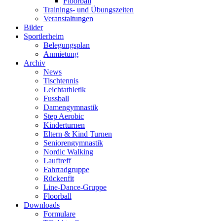
Floorball
Trainings- und Übungszeiten
Veranstaltungen
Bilder
Sportlerheim
Belegungsplan
Anmietung
Archiv
News
Tischtennis
Leichtathletik
Fussball
Damengymnastik
Step Aerobic
Kinderturnen
Eltern & Kind Turnen
Seniorengymnastik
Nordic Walking
Lauftreff
Fahrradgruppe
Rückenfit
Line-Dance-Gruppe
Floorball
Downloads
Formulare