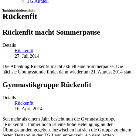
TG Aktuell
Sportheim
Turn- und Mehrzweckhalle
Wackenbachstadion
Rückenfit
Rückenfit macht Sommerpause
Details
Rückenfit
27. Juli 2014
Die Abteilung Rückenfit macht aktuell eine Sommerpause. Die
nächste Übungsstunde findet dann wieder am 21. August 2014 statt.
Gymnastikgruppe Rückenfit
Details
Rückenfit
16. April 2014
Seit mehr als einem Jahr, besteht nun die Gymnastikgruppe
"Rückenfit". Immer noch ist eine hohe Beteiligung an den
Übungsstunden gegeben. Inzwischen hat sich die Gruppe zu einem
festen Bestand in der TG Leun entwickelt. An dem letzten