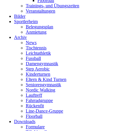
Floorball
Trainings- und Übungszeiten
Veranstaltungen
Bilder
Sportlerheim
Belegungsplan
Anmietung
Archiv
News
Tischtennis
Leichtathletik
Fussball
Damengymnastik
Step Aerobic
Kinderturnen
Eltern & Kind Turnen
Seniorengymnastik
Nordic Walking
Lauftreff
Fahrradgruppe
Rückenfit
Line-Dance-Gruppe
Floorball
Downloads
Formulare