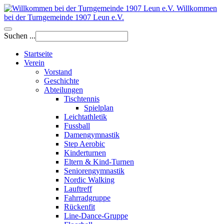
Willkommen
bei der Turngemeinde 1907 Leun e.V.
Suchen ...
Startseite
Verein
Vorstand
Geschichte
Abteilungen
Tischtennis
Spielplan
Leichtathletik
Fussball
Damengymnastik
Step Aerobic
Kinderturnen
Eltern & Kind-Turnen
Seniorengymnastik
Nordic Walking
Lauftreff
Fahrradgruppe
Rückenfit
Line-Dance-Gruppe