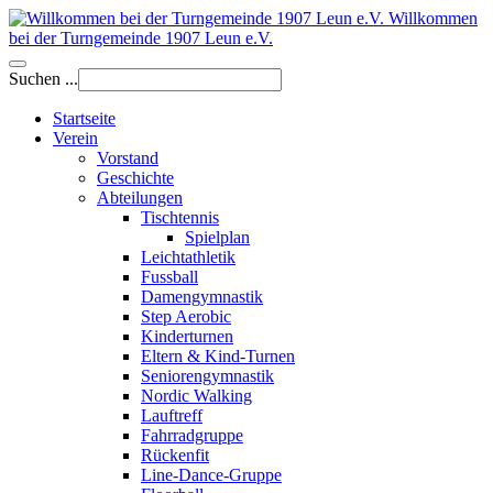
Willkommen
bei der Turngemeinde 1907 Leun e.V.
Suchen ...
Startseite
Verein
Vorstand
Geschichte
Abteilungen
Tischtennis
Spielplan
Leichtathletik
Fussball
Damengymnastik
Step Aerobic
Kinderturnen
Eltern & Kind-Turnen
Seniorengymnastik
Nordic Walking
Lauftreff
Fahrradgruppe
Rückenfit
Line-Dance-Gruppe