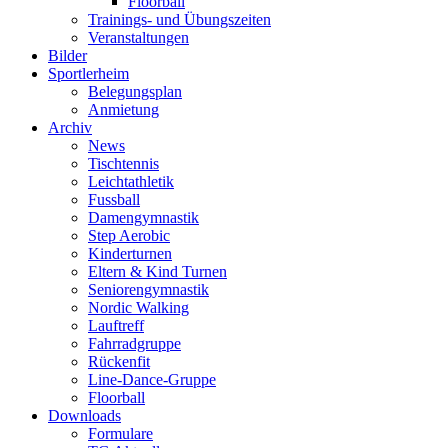
Floorball
Trainings- und Übungszeiten
Veranstaltungen
Bilder
Sportlerheim
Belegungsplan
Anmietung
Archiv
News
Tischtennis
Leichtathletik
Fussball
Damengymnastik
Step Aerobic
Kinderturnen
Eltern & Kind Turnen
Seniorengymnastik
Nordic Walking
Lauftreff
Fahrradgruppe
Rückenfit
Line-Dance-Gruppe
Floorball
Downloads
Formulare