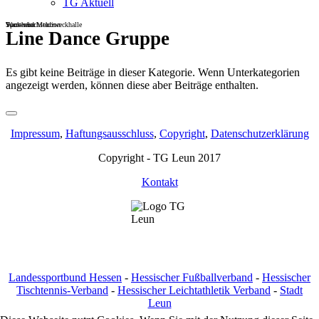
TG Aktuell
Sportheim
Turn- und Mehrzweckhalle
Wackenbachstadion
Line Dance Gruppe
Es gibt keine Beiträge in dieser Kategorie. Wenn Unterkategorien
angezeigt werden, können diese aber Beiträge enthalten.
Impressum
,
Haftungsausschluss
,
Copyright
,
Datenschutzerklärung
Copyright - TG Leun 2017
Kontakt
Landessportbund Hessen
-
Hessischer Fußballverband
-
Hessischer
Tischtennis-Verband
-
Hessischer Leichtathletik Verband
-
Stadt
Leun