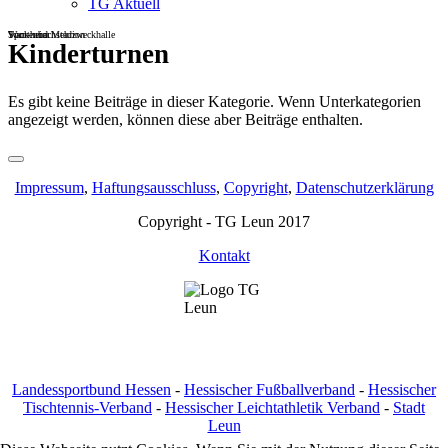
TG Aktuell
Sportheim
Turn- und Mehrzweckhalle
Wackenbachstadion
Kinderturnen
Es gibt keine Beiträge in dieser Kategorie. Wenn Unterkategorien
angezeigt werden, können diese aber Beiträge enthalten.
Impressum
,
Haftungsausschluss
,
Copyright
,
Datenschutzerklärung
Copyright - TG Leun 2017
Kontakt
Landessportbund Hessen
-
Hessischer Fußballverband
-
Hessischer
Tischtennis-Verband
-
Hessischer Leichtathletik Verband
-
Stadt
Leun