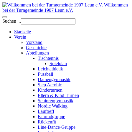
Willkommen
bei der Turngemeinde 1907 Leun e.V.
Suchen ...
Startseite
Verein
Vorstand
Geschichte
Abteilungen
Tischtennis
Spielplan
Leichtathletik
Fussball
Damengymnastik
Step Aerobic
Kinderturnen
Eltern & Kind-Turnen
Seniorengymnastik
Nordic Walking
Lauftreff
Fahrradgruppe
Rückenfit
Line-Dance-Gruppe