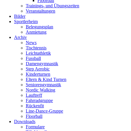
Floorball
Trainings- und Übungszeiten
Veranstaltungen
Bilder
Sportlerheim
Belegungsplan
Anmietung
Archiv
News
Tischtennis
Leichtathletik
Fussball
Damengymnastik
Step Aerobic
Kinderturnen
Eltern & Kind Turnen
Seniorengymnastik
Nordic Walking
Lauftreff
Fahrradgruppe
Rückenfit
Line-Dance-Gruppe
Floorball
Downloads
Formulare