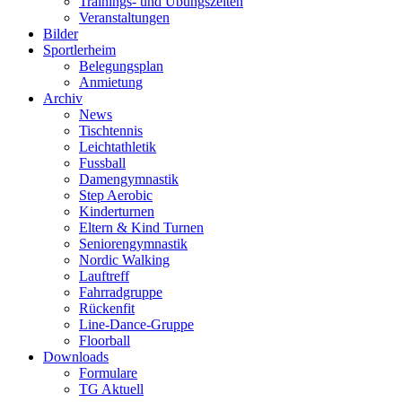
Trainings- und Übungszeiten
Veranstaltungen
Bilder
Sportlerheim
Belegungsplan
Anmietung
Archiv
News
Tischtennis
Leichtathletik
Fussball
Damengymnastik
Step Aerobic
Kinderturnen
Eltern & Kind Turnen
Seniorengymnastik
Nordic Walking
Lauftreff
Fahrradgruppe
Rückenfit
Line-Dance-Gruppe
Floorball
Downloads
Formulare
TG Aktuell