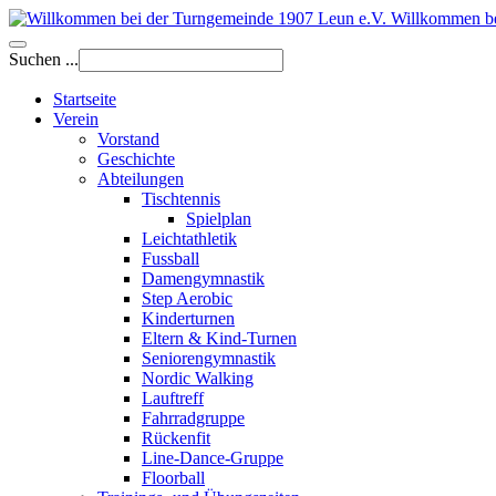
Willkommen be
Suchen ...
Startseite
Verein
Vorstand
Geschichte
Abteilungen
Tischtennis
Spielplan
Leichtathletik
Fussball
Damengymnastik
Step Aerobic
Kinderturnen
Eltern & Kind-Turnen
Seniorengymnastik
Nordic Walking
Lauftreff
Fahrradgruppe
Rückenfit
Line-Dance-Gruppe
Floorball